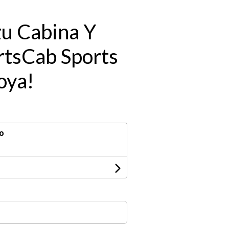
zu Cabina Y
rtsCab Sports
oya!
o