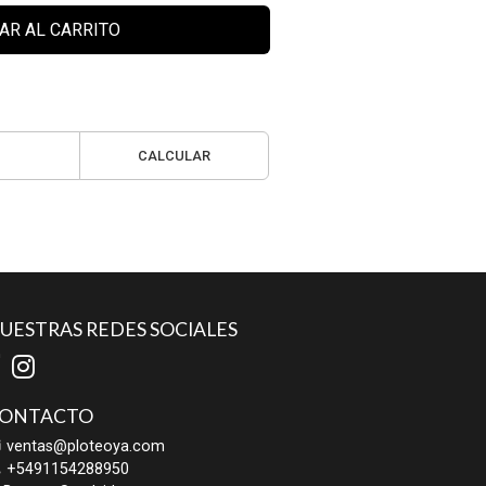
AR AL CARRITO
CALCULAR
UESTRAS REDES SOCIALES
ONTACTO
ventas@ploteoya.com
+5491154288950